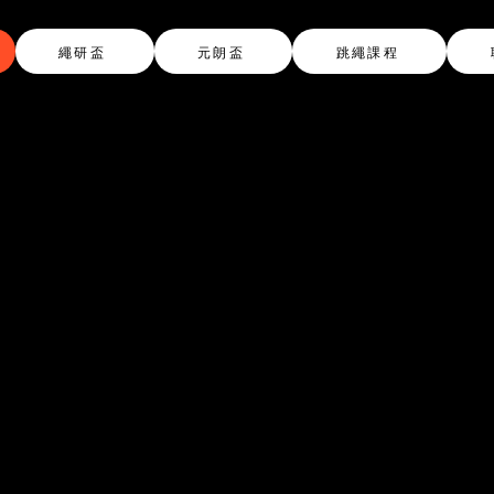
繩研盃
元朗盃
跳繩課程
 潛 能 ・「 
突 破
PE SKIPPIN