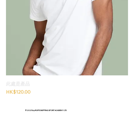
此處是產品
價格
HK$120.00
© 2025 by ROPE SKIPPING SPORT ACADEMY LTD