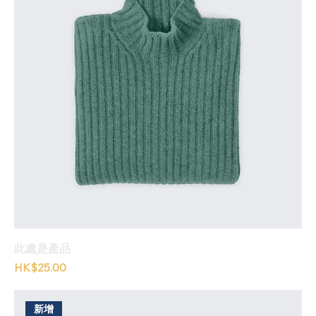
此處是產品
價格
HK$25.00
新增