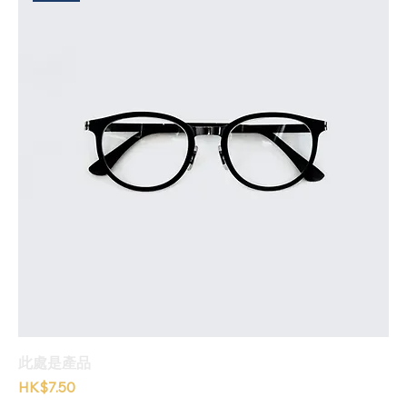
此處是產品
價格
HK$7.50